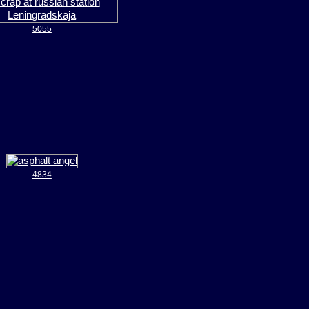
5055
4834