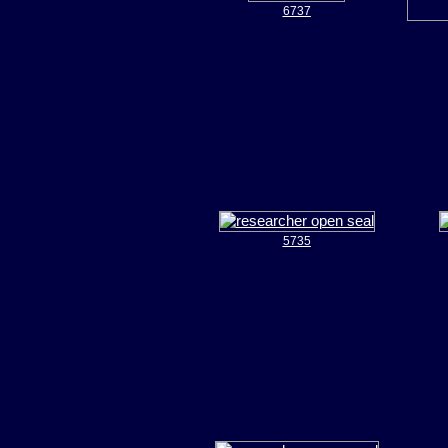
6737
5735