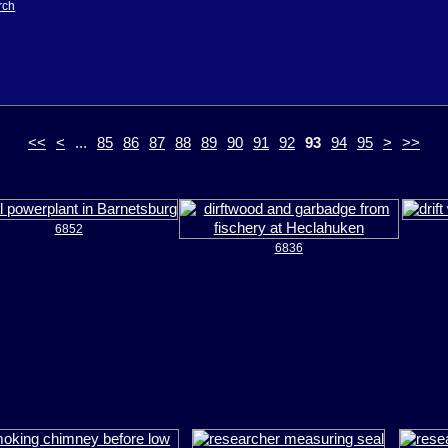
rch
<<
<
...
85
86
87
88
89
90
91
92
93
94
95
>
>>
6852
6836