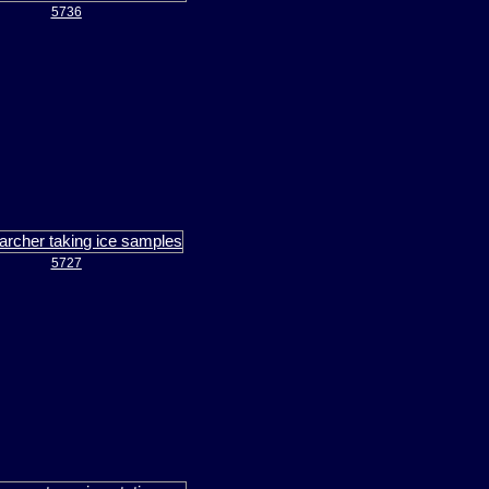
5736
5727