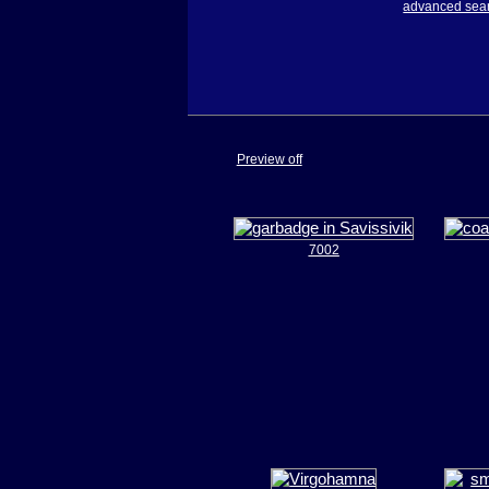
advanced sea
Preview off
7002