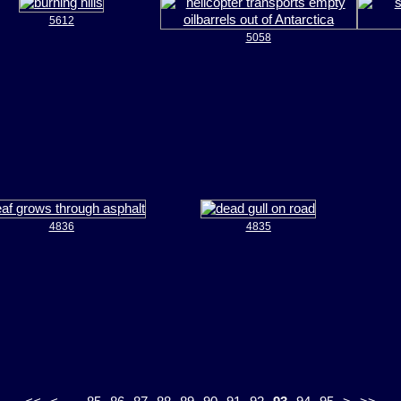
5612
5058
4836
4835