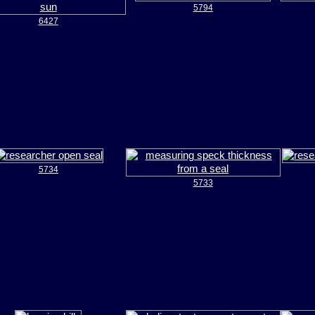
5794
6427
5734
5733