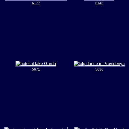
6177
6146
5671
5636